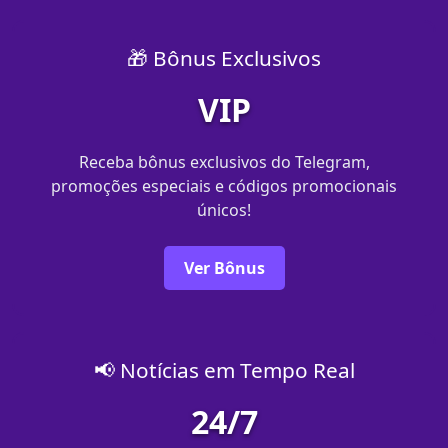
🎁 Bônus Exclusivos
VIP
Receba bônus exclusivos do Telegram,
promoções especiais e códigos promocionais
únicos!
Ver Bônus
📢 Notícias em Tempo Real
24/7