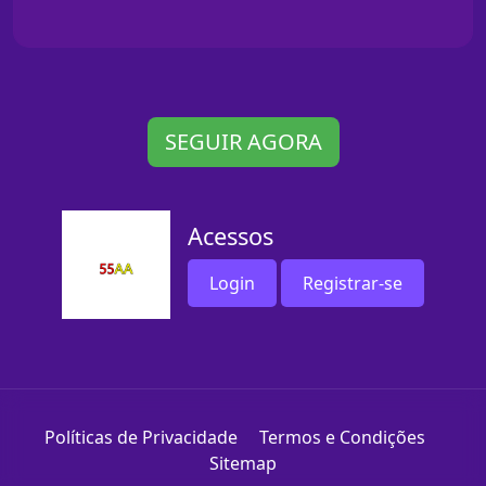
SEGUIR AGORA
Acessos
Login
Registrar-se
Políticas de Privacidade
Termos e Condições
Sitemap