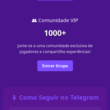
👥 Comunidade VIP
1000+
Junte-se a uma comunidade exclusiva de
jogadores e compartilhe experiências!
Entrar Grupo
📱 Como Seguir no Telegram