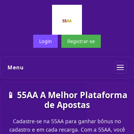
Login
Registrar-se
Menu
📱 55AA A Melhor Plataforma
de Apostas
Cadastre-se na 55AA para ganhar bônus no
cadastro e em cada recarga. Com a 55AA, você