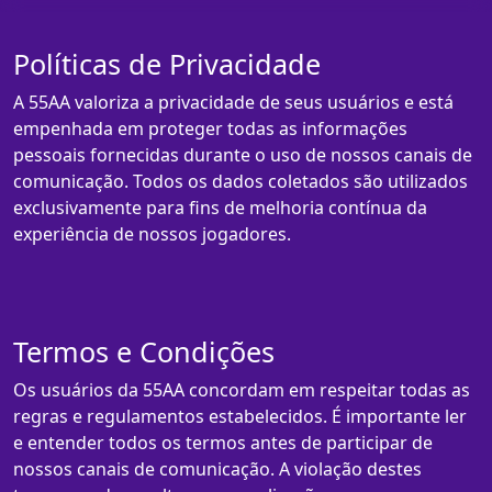
Políticas de Privacidade
A 55AA valoriza a privacidade de seus usuários e está
empenhada em proteger todas as informações
pessoais fornecidas durante o uso de nossos canais de
comunicação. Todos os dados coletados são utilizados
exclusivamente para fins de melhoria contínua da
experiência de nossos jogadores.
Termos e Condições
Os usuários da 55AA concordam em respeitar todas as
regras e regulamentos estabelecidos. É importante ler
e entender todos os termos antes de participar de
nossos canais de comunicação. A violação destes