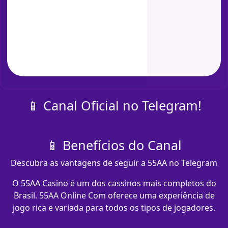
📱 Canal Oficial no Telegram!
📱 Benefícios do Canal
Descubra as vantagens de seguir a 55AA no Telegram
O 55AA Casino é um dos cassinos mais completos do
Brasil. 55AA Online Com oferece uma experiência de
jogo rica e variada para todos os tipos de jogadores.