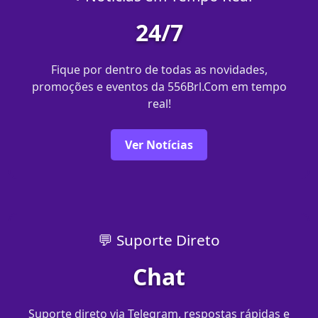
24/7
Fique por dentro de todas as novidades,
promoções e eventos da 556Brl.Com em tempo
real!
Ver Notícias
💬 Suporte Direto
Chat
Suporte direto via Telegram, respostas rápidas e