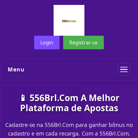
Login
Registrar-se
Menu
📱 556Brl.Com A Melhor
Plataforma de Apostas
Cadastre-se na 556Brl.Com para ganhar bônus no
cadastro e em cada recarga. Com a 556Brl.Com,