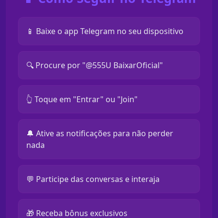
📱 Baixe o app Telegram no seu dispositivo
🔍 Procure por "@555U BaixarOficial"
👆 Toque em "Entrar" ou "Join"
🔔 Ative as notificações para não perder
nada
💬 Participe das conversas e interaja
🎁 Receba bônus exclusivos