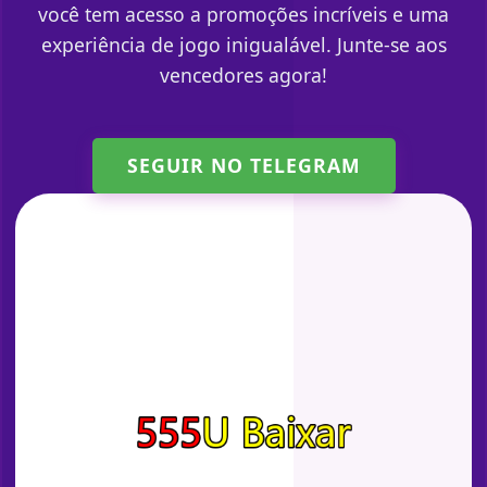
você tem acesso a promoções incríveis e uma
experiência de jogo inigualável. Junte-se aos
vencedores agora!
SEGUIR NO TELEGRAM