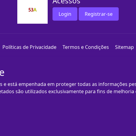
Acessos
Login
Registrar-se
Políticas de Privacidade
Termos e Condições
Sitemap
de
ios e está empenhada em proteger todas as informações pe
tados são utilizados exclusivamente para fins de melhoria