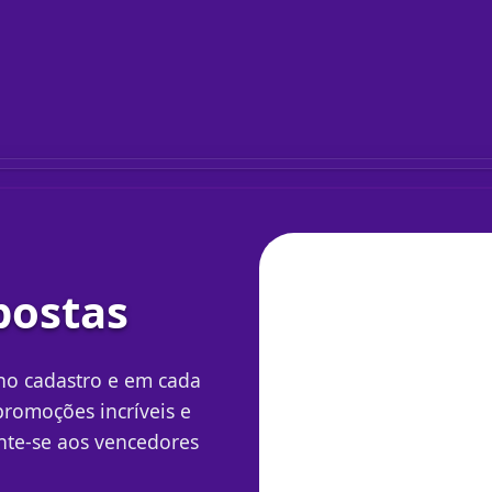
postas
no cadastro e em cada
promoções incríveis e
unte-se aos vencedores