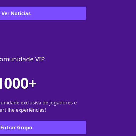
Ver Notícias
Comunidade VIP
1000+
unidade exclusiva de jogadores e
rtilhe experiências!
Entrar Grupo