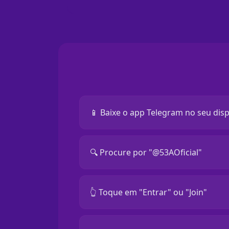
📱 Baixe o app Telegram no seu disp
🔍 Procure por "@53AOficial"
👆 Toque em "Entrar" ou "Join"