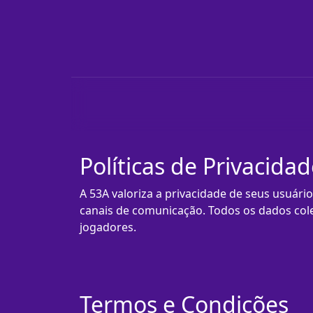
Políticas de Privacida
A 53A valoriza a privacidade de seus usuár
canais de comunicação. Todos os dados cole
jogadores.
Termos e Condições