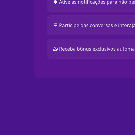
🔔 Ative as notificações para não p
💬 Participe das conversas e interaj
🎁 Receba bônus exclusivos autom