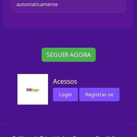
automaticamente
SEGUIR AGORA
Acessos
Login
Registrar-se