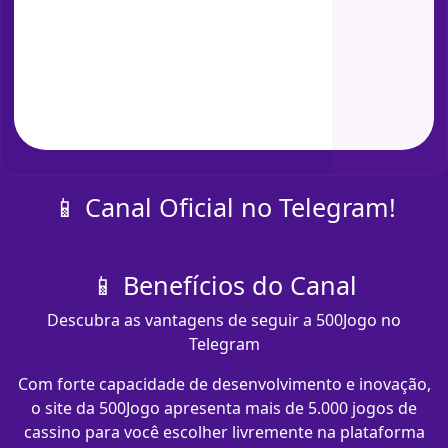
📱 Canal Oficial no Telegram!
📱 Benefícios do Canal
Descubra as vantagens de seguir a 500Jogo no
Telegram
Com forte capacidade de desenvolvimento e inovação,
o site da 500Jogo apresenta mais de 5.000 jogos de
cassino para você escolher livremente na plataforma