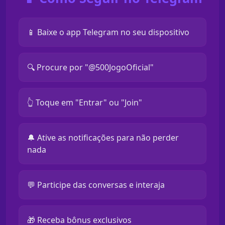
📱 Baixe o app Telegram no seu dispositivo
🔍 Procure por "@500JogoOficial"
👆 Toque em "Entrar" ou "Join"
🔔 Ative as notificações para não perder
nada
💬 Participe das conversas e interaja
🎁 Receba bônus exclusivos