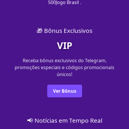
500Jogo Brasil .
🎁 Bônus Exclusivos
VIP
Receba bônus exclusivos do Telegram,
promoções especiais e códigos promocionais
únicos!
Ver Bônus
📢 Notícias em Tempo Real