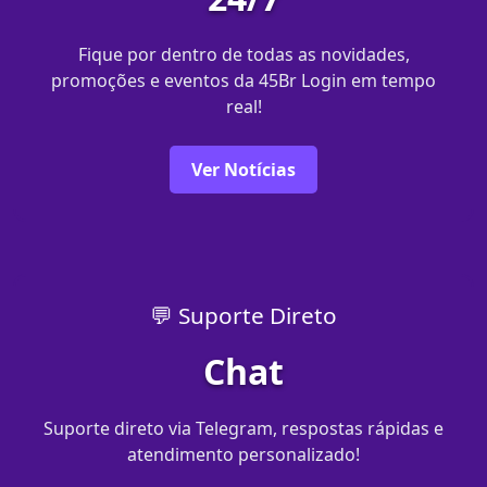
Fique por dentro de todas as novidades,
promoções e eventos da 45Br Login em tempo
real!
Ver Notícias
💬 Suporte Direto
Chat
Suporte direto via Telegram, respostas rápidas e
atendimento personalizado!