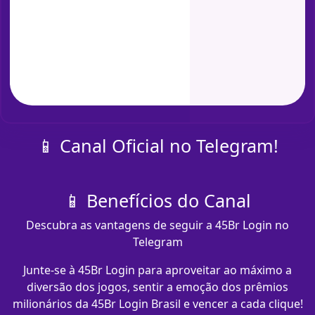
📱 Canal Oficial no Telegram!
📱 Benefícios do Canal
Descubra as vantagens de seguir a 45Br Login no
Telegram
Junte-se à 45Br Login para aproveitar ao máximo a
diversão dos jogos, sentir a emoção dos prêmios
milionários da 45Br Login Brasil e vencer a cada clique!