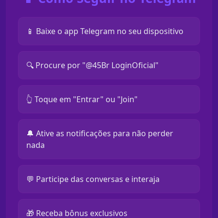
📱 Baixe o app Telegram no seu dispositivo
🔍 Procure por "@45Br LoginOficial"
👆 Toque em "Entrar" ou "Join"
🔔 Ative as notificações para não perder
nada
💬 Participe das conversas e interaja
🎁 Receba bônus exclusivos