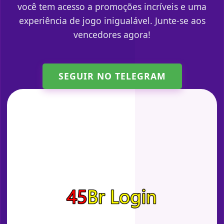
você tem acesso a promoções incríveis e uma
experiência de jogo inigualável. Junte-se aos
vencedores agora!
SEGUIR NO TELEGRAM