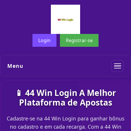
Login
Registrar-se
Menu
📱 44 Win Login A Melhor
Plataforma de Apostas
Cadastre-se na 44 Win Login para ganhar bônus
no cadastro e em cada recarga. Com a 44 Win