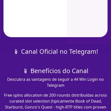
📱 Canal Oficial no Telegram!
📱 Benefícios do Canal
Descubra as vantagens de seguir a 44 Win Login no
Telegram
Free spins allocation de 200 rounds distribuídas across
curated slot selection (tipicamente Book of Dead,
Starburst, Gonzo's Quest - high-RTP titles com proven