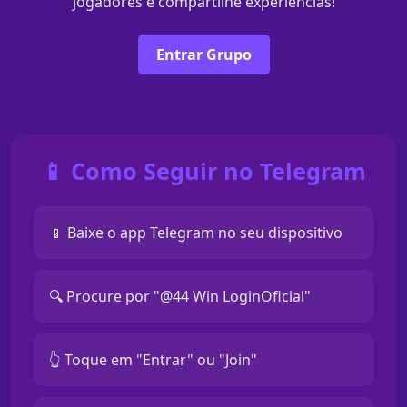
jogadores e compartilhe experiências!
Entrar Grupo
📱 Como Seguir no Telegram
📱 Baixe o app Telegram no seu dispositivo
🔍 Procure por "@44 Win LoginOficial"
👆 Toque em "Entrar" ou "Join"