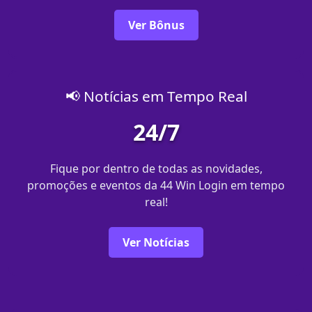
Ver Bônus
📢 Notícias em Tempo Real
24/7
Fique por dentro de todas as novidades,
promoções e eventos da 44 Win Login em tempo
real!
Ver Notícias