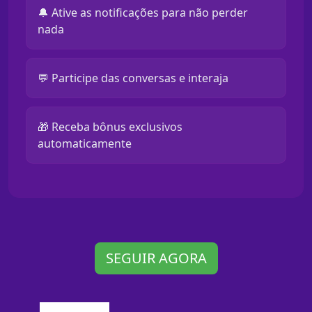
🔔 Ative as notificações para não perder
nada
💬 Participe das conversas e interaja
🎁 Receba bônus exclusivos
automaticamente
SEGUIR AGORA