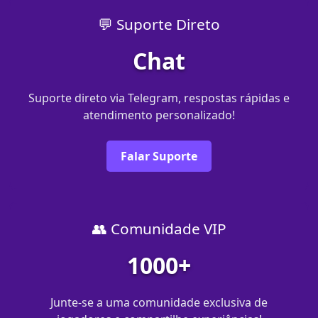
💬 Suporte Direto
Chat
Suporte direto via Telegram, respostas rápidas e
atendimento personalizado!
Falar Suporte
👥 Comunidade VIP
1000+
Junte-se a uma comunidade exclusiva de