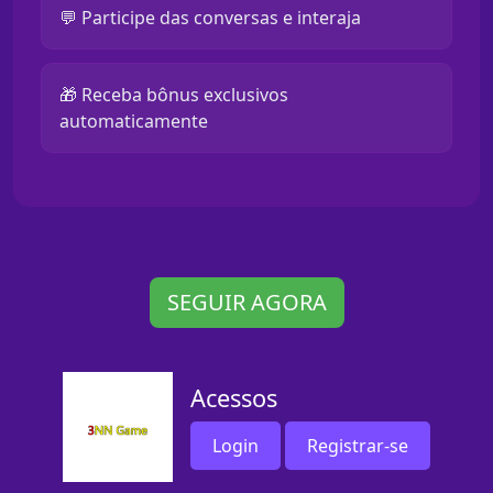
💬 Participe das conversas e interaja
🎁 Receba bônus exclusivos
automaticamente
SEGUIR AGORA
Acessos
Login
Registrar-se