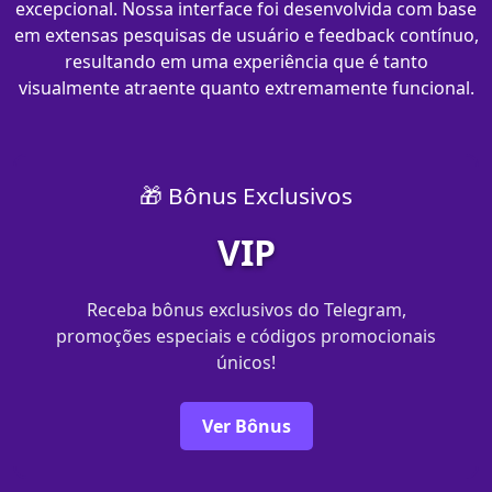
excepcional. Nossa interface foi desenvolvida com base
em extensas pesquisas de usuário e feedback contínuo,
resultando em uma experiência que é tanto
visualmente atraente quanto extremamente funcional.
🎁 Bônus Exclusivos
VIP
Receba bônus exclusivos do Telegram,
promoções especiais e códigos promocionais
únicos!
Ver Bônus