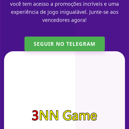
você tem acesso a promoções incríveis e uma
experiência de jogo inigualável. Junte-se aos
vencedores agora!
SEGUIR NO TELEGRAM