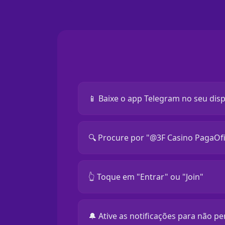
📱 Baixe o app Telegram no seu disp
🔍 Procure por "@3F Casino PagaOfi
👆 Toque em "Entrar" ou "Join"
🔔 Ative as notificações para não p