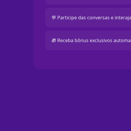
💬 Participe das conversas e interaj
🎁 Receba bônus exclusivos autom