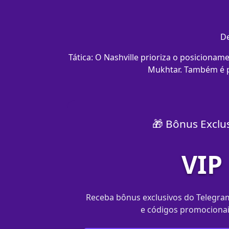
De
Tática: O Nashville prioriza o posicionam
Mukhtar. Também é p
🎁 Bônus Exclu
VIP
Receba bônus exclusivos do Telegra
e códigos promocionai