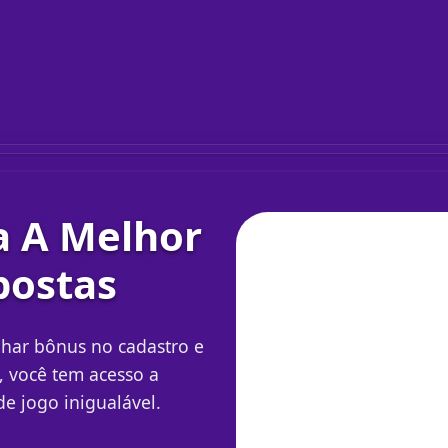
a A Melhor
postas
nhar bônus no cadastro e
, você tem acesso a
e jogo inigualável.