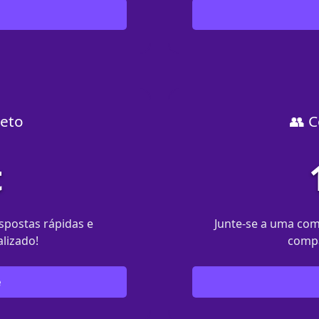
reto
👥 
t
espostas rápidas e
Junte-se a uma com
lizado!
compa
e