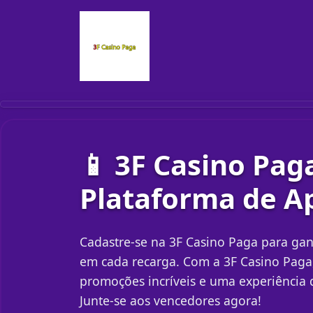
📱 3F Casino Pag
Plataforma de A
Cadastre-se na 3F Casino Paga para ga
em cada recarga. Com a 3F Casino Paga
promoções incríveis e uma experiência d
Junte-se aos vencedores agora!