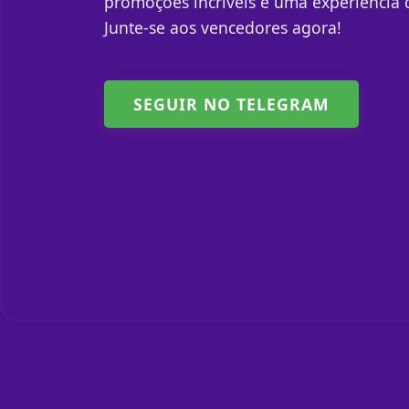
promoções incríveis e uma experiência d
Junte-se aos vencedores agora!
SEGUIR NO TELEGRAM