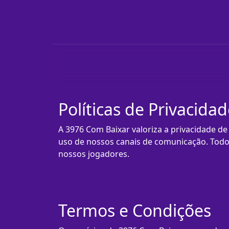
Políticas de Privacida
A 3976 Com Baixar valoriza a privacidade d
uso de nossos canais de comunicação. Todos
nossos jogadores.
Termos e Condições