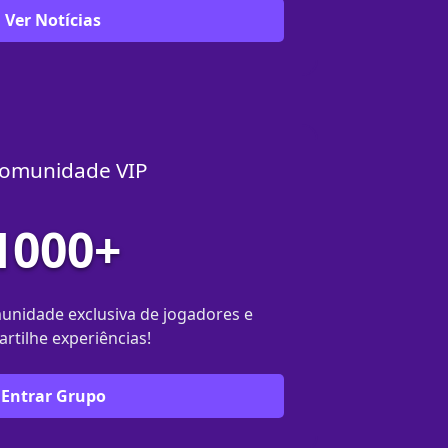
Ver Notícias
Comunidade VIP
1000+
unidade exclusiva de jogadores e
rtilhe experiências!
Entrar Grupo