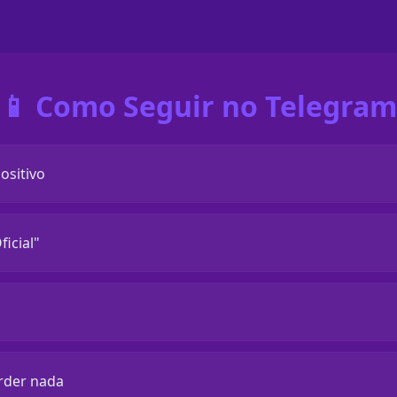
📱 Como Seguir no Telegram
ositivo
icial"
erder nada