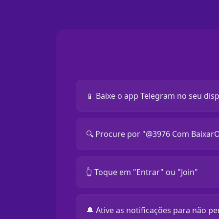
📱 Baixe o app Telegram no seu disp
🔍 Procure por "@3976 Com BaixarOf
👆 Toque em "Entrar" ou "Join"
🔔 Ative as notificações para não p