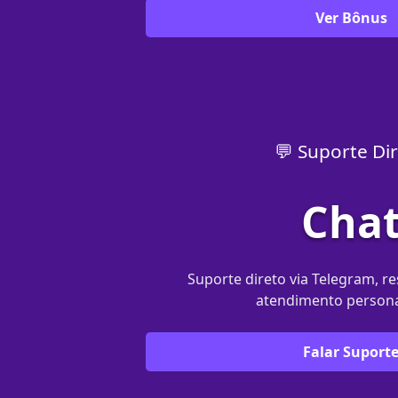
Ver Bônus
💬 Suporte Di
Cha
Suporte direto via Telegram, r
atendimento persona
Falar Suport