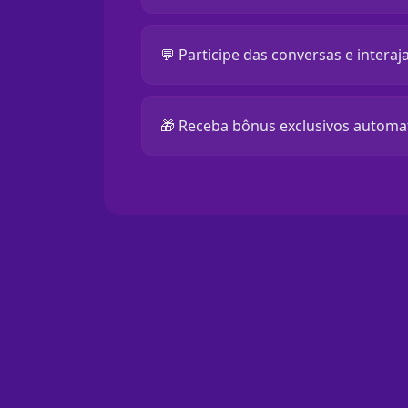
💬 Participe das conversas e interaj
🎁 Receba bônus exclusivos autom