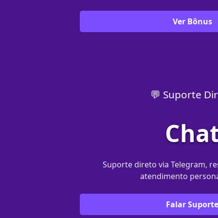
Ver Bônus
💬 Suporte Di
Cha
Suporte direto via Telegram, r
atendimento persona
Falar Suport