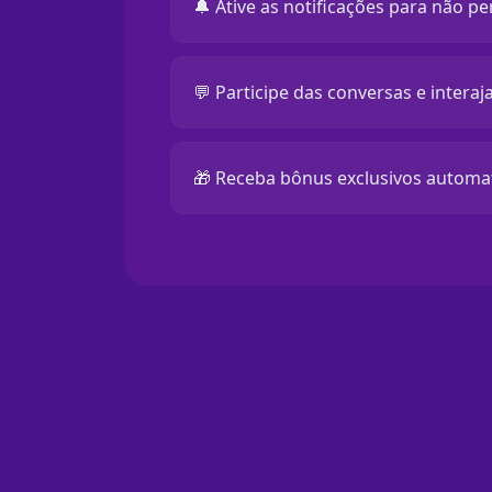
🔔 Ative as notificações para não p
💬 Participe das conversas e interaj
🎁 Receba bônus exclusivos autom