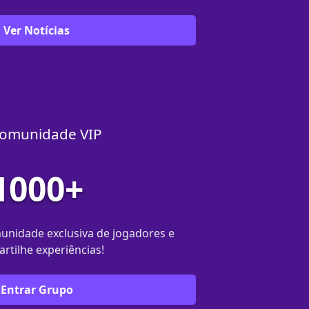
Ver Notícias
Comunidade VIP
1000+
unidade exclusiva de jogadores e
rtilhe experiências!
Entrar Grupo