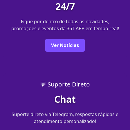
24/7
Fique por dentro de todas as novidades,
promoções e eventos da 36T APP em tempo real!
Ver Notícias
💬 Suporte Direto
Chat
Suporte direto via Telegram, respostas rápidas e
atendimento personalizado!