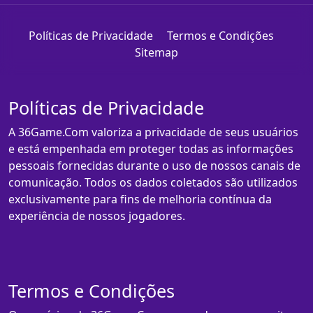
Políticas de Privacidade
Termos e Condições
Sitemap
Políticas de Privacidade
A 36Game.Com valoriza a privacidade de seus usuários
e está empenhada em proteger todas as informações
pessoais fornecidas durante o uso de nossos canais de
comunicação. Todos os dados coletados são utilizados
exclusivamente para fins de melhoria contínua da
experiência de nossos jogadores.
Termos e Condições