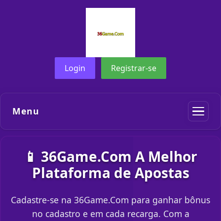
Login
Registrar-se
Menu
📱 36Game.Com A Melhor
Plataforma de Apostas
Cadastre-se na 36Game.Com para ganhar bônus
no cadastro e em cada recarga. Com a