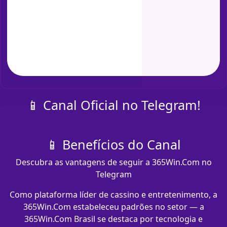
📱 Canal Oficial no Telegram!
📱 Benefícios do Canal
Descubra as vantagens de seguir a 365Win.Com no
Telegram
Como plataforma líder de cassino e entretenimento, a
365Win.Com estabeleceu padrões no setor — a
365Win.Com Brasil se destaca por tecnologia e