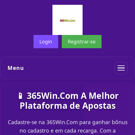
Login
Registrar-se
Menu
📱 365Win.Com A Melhor
Plataforma de Apostas
Cadastre-se na 365Win.Com para ganhar bônus
no cadastro e em cada recarga. Com a