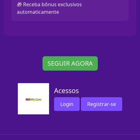
🎁 Receba bônus exclusivos
automaticamente
SEGUIR AGORA
Acessos
Login
Registrar-se