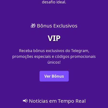
desafio ideal.
🎁 Bônus Exclusivos
VIP
Receba bônus exclusivos do Telegram,
promoções especiais e códigos promocionais
únicos!
Ver Bônus
📢 Notícias em Tempo Real