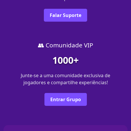
Falar Suporte
👥 Comunidade VIP
1000+
Junte-se a uma comunidade exclusiva de
jogadores e compartilhe experiências!
Entrar Grupo