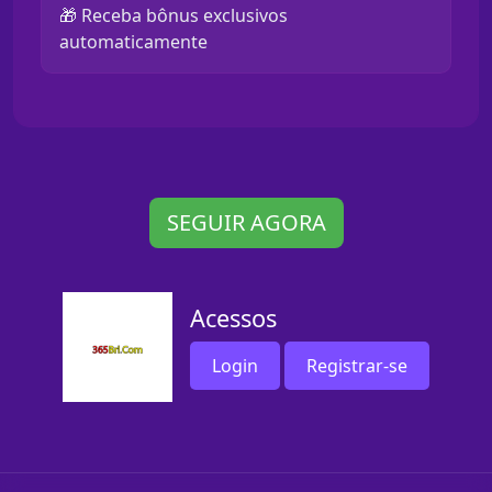
🎁 Receba bônus exclusivos
automaticamente
SEGUIR AGORA
Acessos
Login
Registrar-se