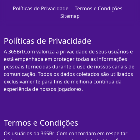
Políticas de Privacidade
Termos e Condições
Sitemap
Políticas de Privacidade
A 365Brl.Com valoriza a privacidade de seus usuários e
está empenhada em proteger todas as informações
pessoais fornecidas durante o uso de nossos canais de
comunicação. Todos os dados coletados são utilizados
exclusivamente para fins de melhoria contínua da
experiência de nossos jogadores.
Termos e Condições
Os usuários da 365Brl.Com concordam em respeitar