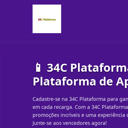
📱 34C Platafor
Plataforma de A
Cadastre-se na 34C Plataforma para ga
em cada recarga. Com a 34C Plataforma
promoções incríveis e uma experiência d
Junte-se aos vencedores agora!