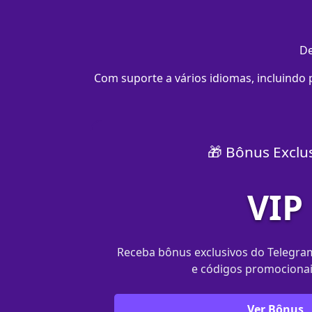
De
Com suporte a vários idiomas, incluindo
🎁 Bônus Exclu
VIP
Receba bônus exclusivos do Telegra
e códigos promocionai
Ver Bônus