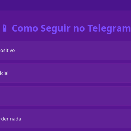
📱 Como Seguir no Telegram
ositivo
cial"
erder nada