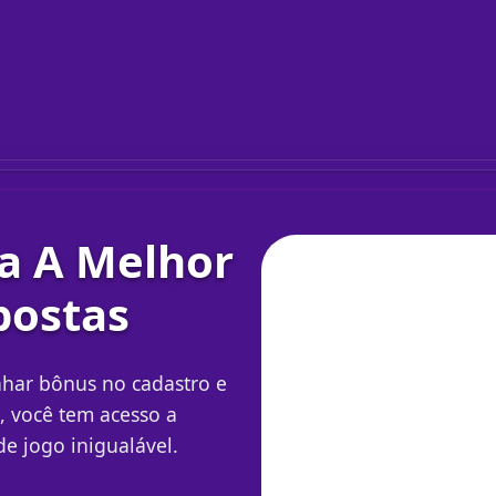
ma A Melhor
postas
nhar bônus no cadastro e
, você tem acesso a
e jogo inigualável.