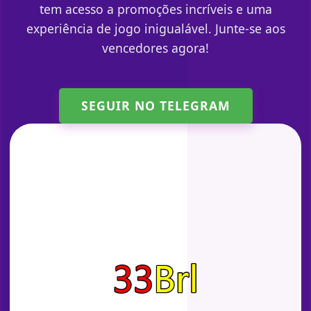
tem acesso a promoções incríveis e uma
experiência de jogo inigualável. Junte-se aos
vencedores agora!
SEGUIR NO TELEGRAM