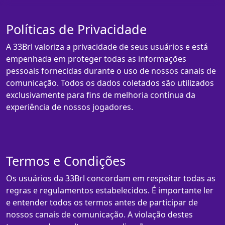
Políticas de Privacidade
A 33Brl valoriza a privacidade de seus usuários e está
empenhada em proteger todas as informações
pessoais fornecidas durante o uso de nossos canais de
comunicação. Todos os dados coletados são utilizados
exclusivamente para fins de melhoria contínua da
experiência de nossos jogadores.
Termos e Condições
Os usuários da 33Brl concordam em respeitar todas as
regras e regulamentos estabelecidos. É importante ler
e entender todos os termos antes de participar de
nossos canais de comunicação. A violação destes