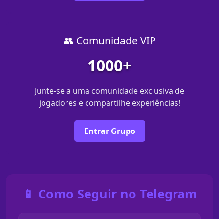
👥 Comunidade VIP
1000+
Junte-se a uma comunidade exclusiva de
jogadores e compartilhe experiências!
Entrar Grupo
📱 Como Seguir no Telegram