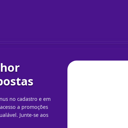
lhor
postas
nus no cadastro e em
 acesso a promoções
ualável. Junte-se aos