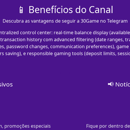
📱 Benefícios do Canal
Descubra as vantagens de seguir a 30Game no Telegram
ralized control center: real-time balance display (availab
transaction history com advanced filtering (date ranges, t
es, password changes, communication preferences), game p
ers saving), e responsible gaming tools (deposit limits, sessi
sivos
📢 Notí
m, promoções especiais
Fique por dentro d