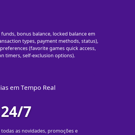
le funds, bonus balance, locked balance em
ransaction types, payment methods, status),
references (favorite games quick access,
on timers, self-exclusion options).
cias em Tempo Real
24/7
e todas as novidades, promoções e