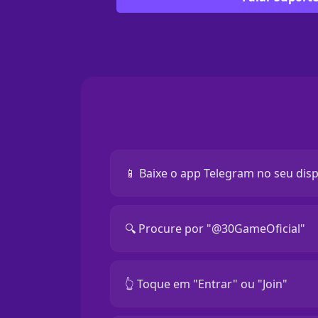
📱 Baixe o app Telegram no seu disp
🔍 Procure por "@30GameOficial"
👆 Toque em "Entrar" ou "Join"