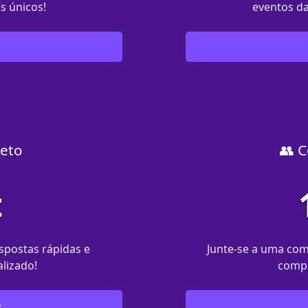
s únicos!
eventos d
reto
👥 
t
espostas rápidas e
Junte-se a uma com
lizado!
compa
e