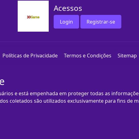
Acessos
Login
Registrar-se
Políticas de Privacidade
Termos e Condições
Sitemap
de
suários e está empenhada em proteger todas as informaçõe
os coletados são utilizados exclusivamente para fins de m