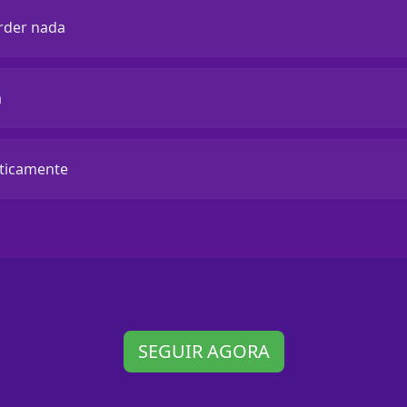
erder nada
a
aticamente
SEGUIR AGORA