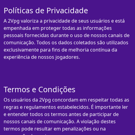
Políticas de Privacidade
A 2Vpg valoriza a privacidade de seus usuários e está
empenhada em proteger todas as informações
pessoais fornecidas durante o uso de nossos canais de
comunicação. Todos os dados coletados são utilizados
exclusivamente para fins de melhoria contínua da
experiência de nossos jogadores.
Termos e Condições
Os usuários da 2Vpg concordam em respeitar todas as
regras e regulamentos estabelecidos. É importante ler
e entender todos os termos antes de participar de
nossos canais de comunicação. A violação destes
termos pode resultar em penalizações ou na