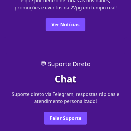
Fique por dentro de todas as novidades,
promoções e eventos da 2Vpg em tempo real!
Ver Notícias
💬 Suporte Direto
Chat
Suporte direto via Telegram, respostas rápidas e
atendimento personalizado!
Falar Suporte