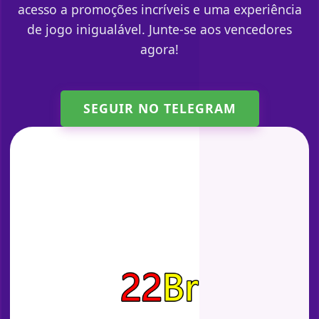
acesso a promoções incríveis e uma experiência
de jogo inigualável. Junte-se aos vencedores
agora!
SEGUIR NO TELEGRAM