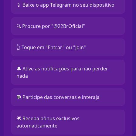
📱 Baixe o app Telegram no seu dispositivo
🔍 Procure por "@22BrOficial"
👆 Toque em "Entrar" ou "Join"
🔔 Ative as notificações para não perder
nada
💬 Participe das conversas e interaja
🎁 Receba bônus exclusivos
automaticamente