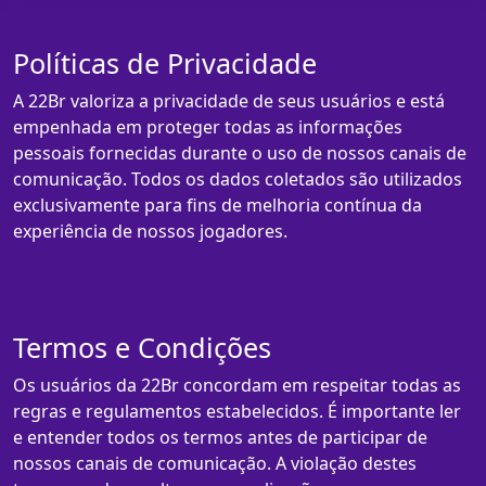
Políticas de Privacidade
A 22Br valoriza a privacidade de seus usuários e está
empenhada em proteger todas as informações
pessoais fornecidas durante o uso de nossos canais de
comunicação. Todos os dados coletados são utilizados
exclusivamente para fins de melhoria contínua da
experiência de nossos jogadores.
Termos e Condições
Os usuários da 22Br concordam em respeitar todas as
regras e regulamentos estabelecidos. É importante ler
e entender todos os termos antes de participar de
nossos canais de comunicação. A violação destes