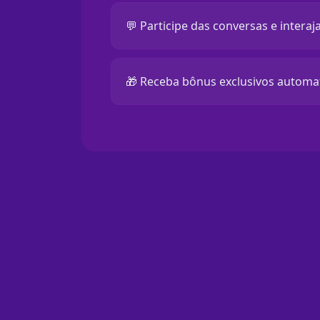
💬 Participe das conversas e interaj
🎁 Receba bônus exclusivos autom