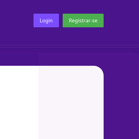
Login
Registrar-se