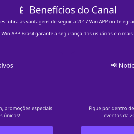
📱 Benefícios do Canal
escubra as vantagens de seguir a 2017 Win APP no Telegr
7 Win APP Brasil garante a segurança dos usuários e o mais
sivos
📢 Notí
m, promoções especiais
Fique por dentro d
s únicos!
eventos da 2