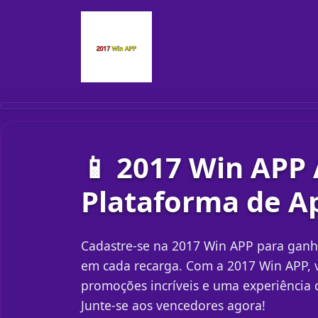
📱 2017 Win APP
Plataforma de A
Cadastre-se na 2017 Win APP para ganh
em cada recarga. Com a 2017 Win APP, 
promoções incríveis e uma experiência d
Junte-se aos vencedores agora!