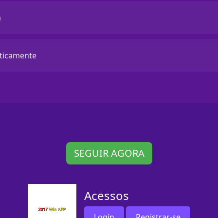
a
aticamente
SEGUIR AGORA
Acessos
Login
Registrar-se