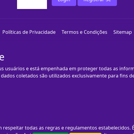
Políticas de Privacidade
Termos e Condições
Sitemap
de
eus usuários e está empenhada em proteger todas as infor
dados coletados são utilizados exclusivamente para fins d
respeitar todas as regras e regulamentos estabelecidos. É