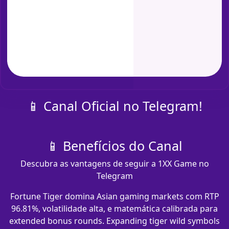
📱 Canal Oficial no Telegram!
📱 Benefícios do Canal
Descubra as vantagens de seguir a 1XX Game no
Telegram
Fortune Tiger domina Asian gaming markets com RTP
96.81%, volatilidade alta, e matemática calibrada para
extended bonus rounds. Expanding tiger wild symbols