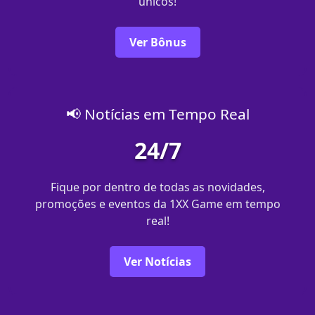
únicos!
Ver Bônus
📢 Notícias em Tempo Real
24/7
Fique por dentro de todas as novidades,
promoções e eventos da 1XX Game em tempo
real!
Ver Notícias