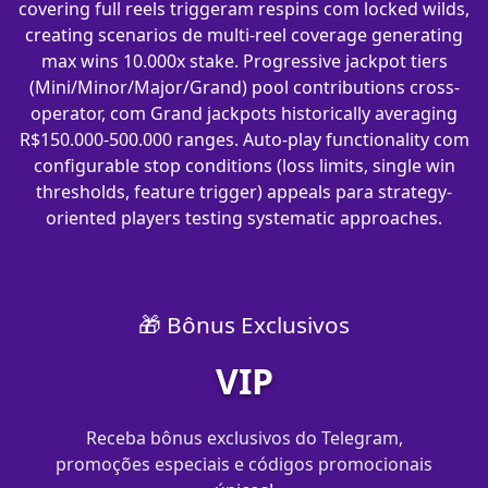
covering full reels triggeram respins com locked wilds,
creating scenarios de multi-reel coverage generating
max wins 10.000x stake. Progressive jackpot tiers
(Mini/Minor/Major/Grand) pool contributions cross-
operator, com Grand jackpots historically averaging
R$150.000-500.000 ranges. Auto-play functionality com
configurable stop conditions (loss limits, single win
thresholds, feature trigger) appeals para strategy-
oriented players testing systematic approaches.
🎁 Bônus Exclusivos
VIP
Receba bônus exclusivos do Telegram,
promoções especiais e códigos promocionais