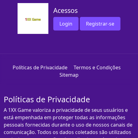
Acessos
Login
Registrar-se
Políticas de Privacidade
Termos e Condições
Sitemap
Políticas de Privacidade
A 1XX Game valoriza a privacidade de seus usuários e
está empenhada em proteger todas as informações
pessoais fornecidas durante o uso de nossos canais de
comunicação. Todos os dados coletados são utilizados