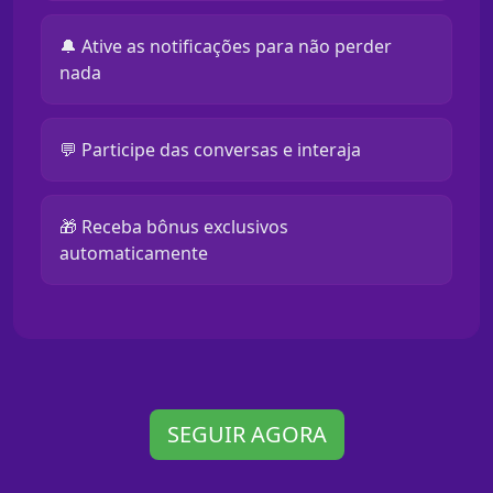
🔔 Ative as notificações para não perder
nada
💬 Participe das conversas e interaja
🎁 Receba bônus exclusivos
automaticamente
SEGUIR AGORA