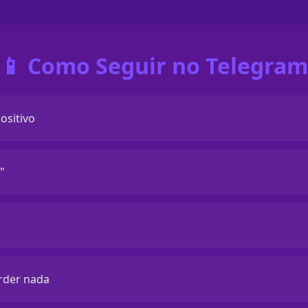
📱 Como Seguir no Telegram
ositivo
"
erder nada