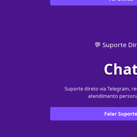
💬 Suporte Di
Cha
Suporte direto via Telegram, r
atendimento persona
Falar Suport