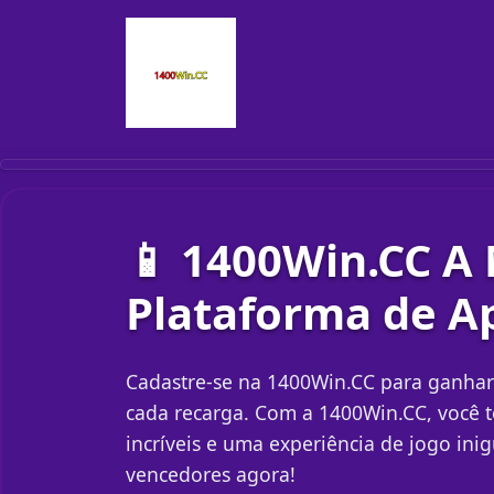
📱 1400Win.CC A
Plataforma de A
Cadastre-se na 1400Win.CC para ganhar
cada recarga. Com a 1400Win.CC, você 
incríveis e uma experiência de jogo inig
vencedores agora!