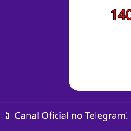
📱 Canal Oficial no Telegram!