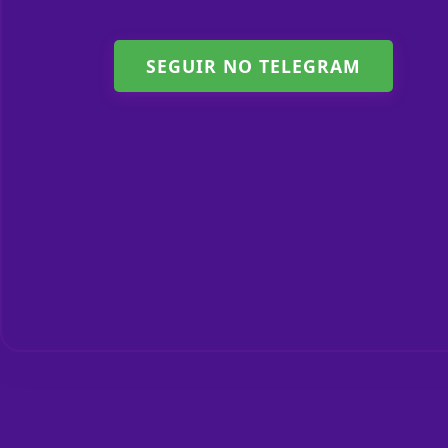
SEGUIR NO TELEGRAM