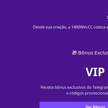
Desde sua criação, a 1400Win.CC coloca 
🎁 Bônus Exclu
VIP
Receba bônus exclusivos do Telegra
e códigos promocionai
Ver Bônus