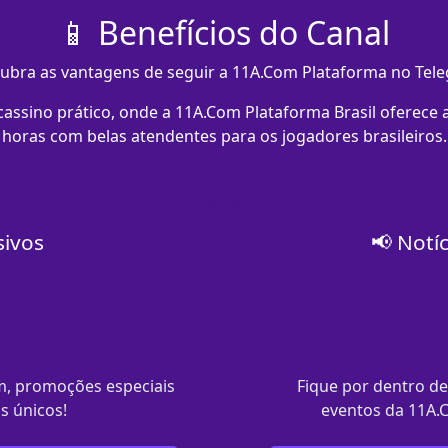
📱 Benefícios do Canal
ubra as vantagens de seguir a 11A.Com Plataforma no Tel
assino prático, onde a 11A.Com Plataforma Brasil oferece 
horas com belas atendentes para os jogadores brasileiros.
sivos
📢 Notí
m, promoções especiais
Fique por dentro d
s únicos!
eventos da 11A.