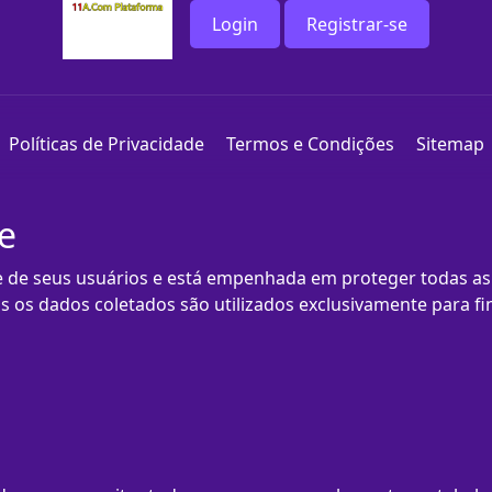
Login
Registrar-se
Políticas de Privacidade
Termos e Condições
Sitemap
de
de de seus usuários e está empenhada em proteger todas as
 os dados coletados são utilizados exclusivamente para fi