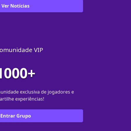
Ver Notícias
Comunidade VIP
1000+
unidade exclusiva de jogadores e
rtilhe experiências!
Entrar Grupo