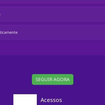
a
aticamente
SEGUIR AGORA
Acessos