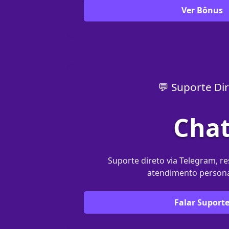
Ver Bônus
💬 Suporte Di
Cha
Suporte direto via Telegram, r
atendimento persona
Falar Suport