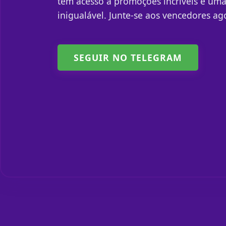
tem acesso a promoções incríveis e uma
inigualável. Junte-se aos vencedores ag
SEGUIR NO TELEGRAM