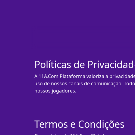
Políticas de Privacida
A 11A.Com Plataforma valoriza a privacida
uso de nossos canais de comunicação. Todos
nossos jogadores.
Termos e Condições