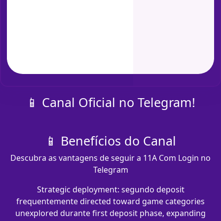
📱 Canal Oficial no Telegram!
📱 Benefícios do Canal
Descubra as vantagens de seguir a 11A Com Login no
Telegram
Strategic deployment: segundo deposit
frequentemente directed toward game categories
unexplored durante first deposit phase, expanding