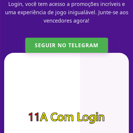
Login, você tem acesso a promoções incríveis e
uma experiência de jogo inigualável. Junte-se aos
vencedores agora!
SEGUIR NO TELEGRAM