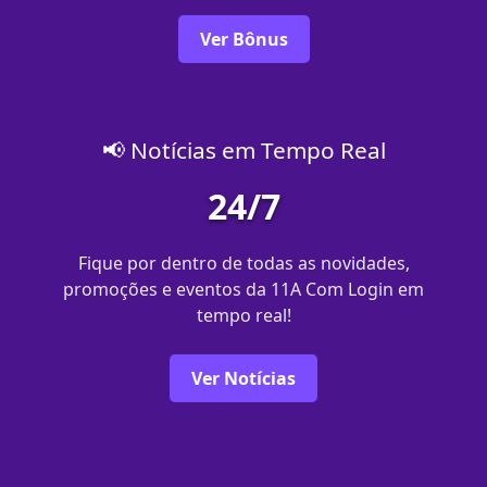
Ver Bônus
📢 Notícias em Tempo Real
24/7
Fique por dentro de todas as novidades,
promoções e eventos da 11A Com Login em
tempo real!
Ver Notícias