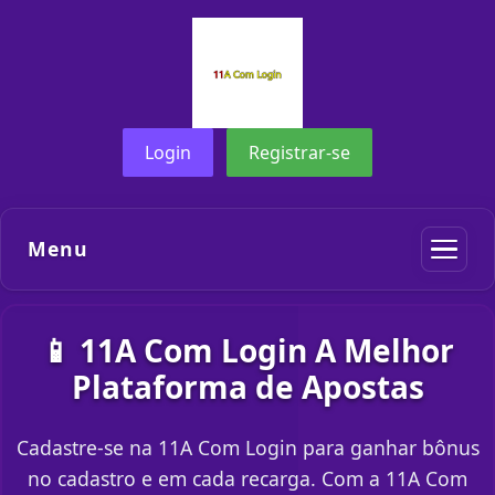
Login
Registrar-se
Menu
📱 11A Com Login A Melhor
Plataforma de Apostas
Cadastre-se na 11A Com Login para ganhar bônus
no cadastro e em cada recarga. Com a 11A Com