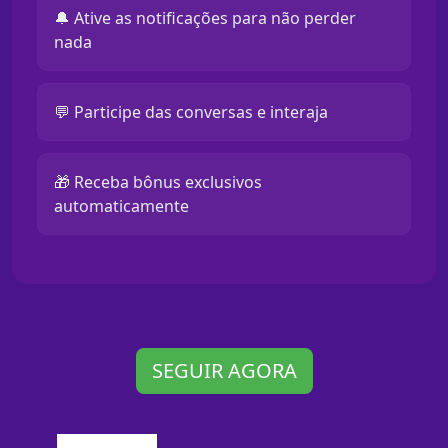
🔔 Ative as notificações para não perder
nada
💬 Participe das conversas e interaja
🎁 Receba bônus exclusivos
automaticamente
SEGUIR AGORA