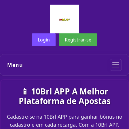
Login
Registrar-se
Menu
📱 10Brl APP A Melhor
Plataforma de Apostas
Cadastre-se na 10Brl APP para ganhar bônus no
cadastro e em cada recarga. Com a 10Brl APP,