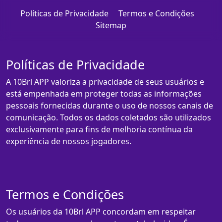
Políticas de Privacidade
Termos e Condições
Sitemap
Políticas de Privacidade
A 10Brl APP valoriza a privacidade de seus usuários e
está empenhada em proteger todas as informações
pessoais fornecidas durante o uso de nossos canais de
comunicação. Todos os dados coletados são utilizados
exclusivamente para fins de melhoria contínua da
experiência de nossos jogadores.
Termos e Condições
Os usuários da 10Brl APP concordam em respeitar