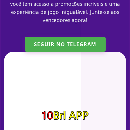
você tem acesso a promoções incríveis e uma
experiência de jogo inigualável. Junte-se aos
vencedores agora!
SEGUIR NO TELEGRAM