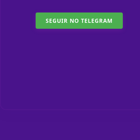
SEGUIR NO TELEGRAM