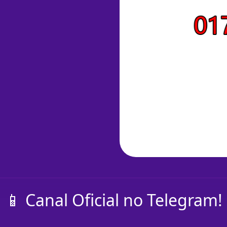
📱 Canal Oficial no Telegram!