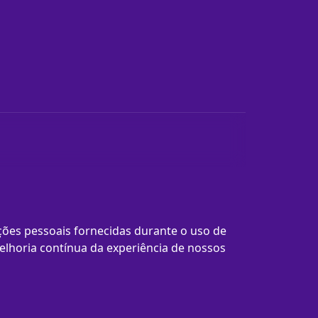
ções pessoais fornecidas durante o uso de
elhoria contínua da experiência de nossos