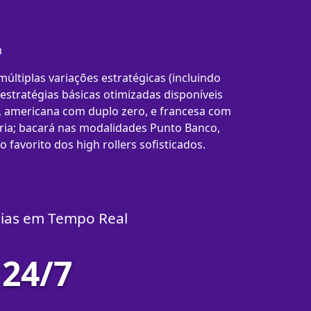
m
últiplas variações estratégicas (incluindo
stratégias básicas otimizadas disponíveis
0%, americana com duplo zero, e francesa com
ria; bacará nas modalidades Punto Banco,
favorito dos high rollers sofisticados.
cias em Tempo Real
24/7