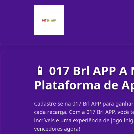
📱 017 Brl APP A
Plataforma de A
Cadastre-se na 017 Brl APP para ganha
cada recarga. Com a 017 Brl APP, você 
incríveis e uma experiência de jogo inig
vencedores agora!