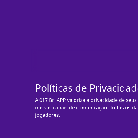
Políticas de Privacida
A 017 Brl APP valoriza a privacidade de se
nossos canais de comunicação. Todos os dad
jogadores.