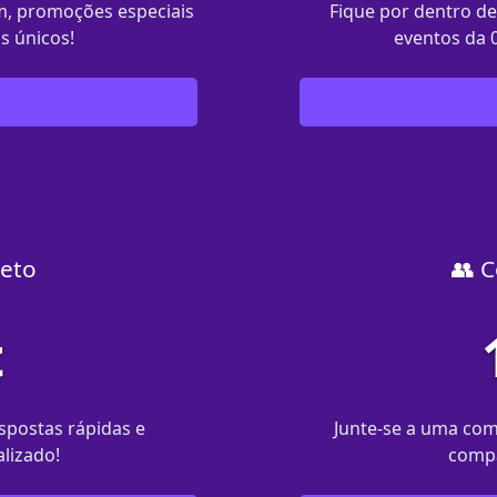
m, promoções especiais
Fique por dentro d
s únicos!
eventos da 
reto
👥 
t
espostas rápidas e
Junte-se a uma com
lizado!
compa