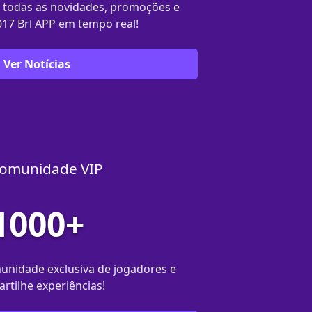
e todas as novidades, promoções e
017 Brl APP em tempo real!
Ver Notícias
Comunidade VIP
1000+
unidade exclusiva de jogadores e
rtilhe experiências!