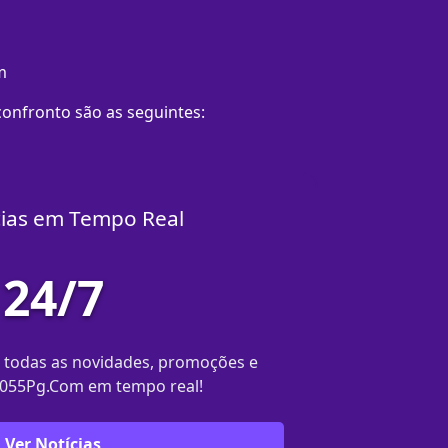
m
onfronto são as seguintes:
cias em Tempo Real
24/7
e todas as novidades, promoções e
0055Pg.Com em tempo real!
Ver Notícias