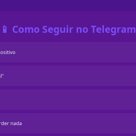
📱 Como Seguir no Telegram
ositivo
l"
erder nada