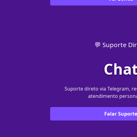
💬 Suporte Di
Cha
Suporte direto via Telegram, r
atendimento persona
Falar Suport