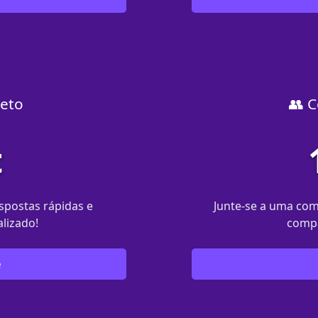
reto
👥 
t
espostas rápidas e
Junte-se a uma com
lizado!
compa
e