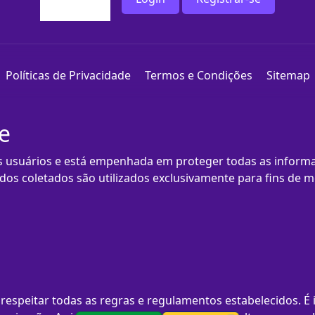
Políticas de Privacidade
Termos e Condições
Sitemap
de
us usuários e está empenhada em proteger todas as informa
os coletados são utilizados exclusivamente para fins de m
speitar todas as regras e regulamentos estabelecidos. É 