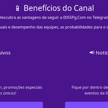
📱 Benefícios do Canal
Descubra as vantagens de seguir a 0055Pg.Com no Telegra
uais e desempenho das equipes, as probabilidades para o c
sivos
📢 Notí
m, promoções especiais
Fique por dentro d
s únicos!
eventos da 