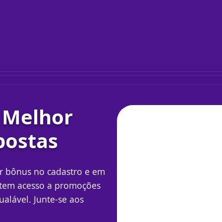
 Melhor
postas
r bônus no cadastro e em
 tem acesso a promoções
ualável. Junte-se aos