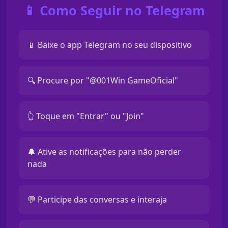
📱 Como Seguir no Telegram
📱 Baixe o app Telegram no seu dispositivo
🔍 Procure por "@001Win GameOficial"
👆 Toque em "Entrar" ou "Join"
🔔 Ative as notificações para não perder
nada
💬 Participe das conversas e interaja