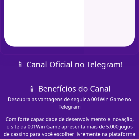
📱 Canal Oficial no Telegram!
📱 Benefícios do Canal
Descubra as vantagens de seguir a 001Win Game no
Telegram
Com forte capacidade de desenvolvimento e inovação,
o site da 001Win Game apresenta mais de 5.000 jogos
de cassino para você escolher livremente na plataforma