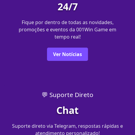
24/7
Fique por dentro de todas as novidades,
promoções e eventos da 001Win Game em
tempo real!
Ver Notícias
💬 Suporte Direto
Chat
Suporte direto via Telegram, respostas rápidas e
atendimento personalizado!